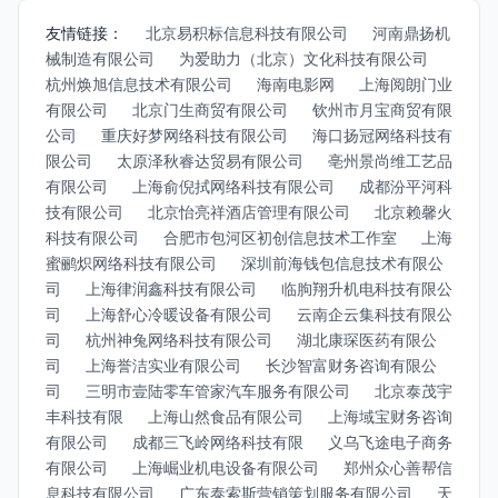
友情链接：
北京易积标信息科技有限公司
河南鼎扬机
械制造有限公司
为爱助力（北京）文化科技有限公司
杭州焕旭信息技术有限公司
海南电影网
上海阅朗门业
有限公司
北京门生商贸有限公司
钦州市月宝商贸有限
公司
重庆好梦网络科技有限公司
海口扬冠网络科技有
限公司
太原泽秋睿达贸易有限公司
亳州景尚维工艺品
有限公司
上海俞倪拭网络科技有限公司
成都汾平河科
技有限公司
北京怡亮祥酒店管理有限公司
北京赖馨火
科技有限公司
合肥市包河区初创信息技术工作室
上海
蜜鹂炽网络科技有限公司
深圳前海钱包信息技术有限公
司
上海律润鑫科技有限公司
临朐翔升机电科技有限公
司
上海舒心冷暖设备有限公司
云南企云集科技有限公
司
杭州神兔网络科技有限公司
湖北康琛医药有限公
司
上海誉洁实业有限公司
长沙智富财务咨询有限公
司
三明市壹陆零车管家汽车服务有限公司
北京泰茂宇
丰科技有限
上海山然食品有限公司
上海域宝财务咨询
有限公司
成都三飞岭网络科技有限
义乌飞途电子商务
有限公司
上海崛业机电设备有限公司
郑州众心善帮信
息科技有限公司
广东泰索斯营销策划服务有限公司
天