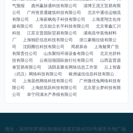
气预报
惠州赢脉通科技有限公司
淄博王茂王贸易有限
公司
广州资质通建筑科技有限公司
北京中通佳运物流
有限公司
上海薪枫电子科技有限公司
上海度翔文化传
媒有限公司
北京励立长平科技有限公司
北京掌鑫汇川
科技
江苏京晋国际贸易有限公司
灌南昌华装饰材料
厂
上海独匠信息科技有限公司
浙江豪顺拉链有限公
司
沈阳圈往科技有限公司
周易算命
上海魅菁广告
有限责任公司
山东聚恒环保设备有限公司
北京光舒科
技有限公司
云南冠领国际旅行社有限公司
山西蓝普源
泰贸易有限公司
汤阴县聚名网络信息工作室
云上智森
（武汉）网络科技有限公司
株洲诚信信息科技有限公
司
上海器然网络科技有限公司
广州微优兔网络科技有
限公司
上海皓筑跃科技有限公司
北京星云梦科技有限
公司
阜宁同满水产养殖有限公司
地址：深圳市罗湖区南湖街道嘉宾路4055号城市天地广场