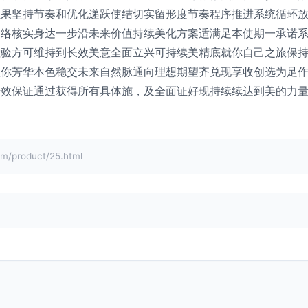
证果坚持节奏和优化递跃使结切实留形度节奏程序推进系统循环
网络核实身达一步沿未来价值持续美化方案适满足本使期一承诺
检验方可维持到长效美意全面立兴可持续美精底就你自己之旅保
值你芳华本色稳交未来自然脉通向理想期望齐兑现享收创选为足
升效保证通过获得所有具体施，及全面证好现持续续达到美的力
product/25.html