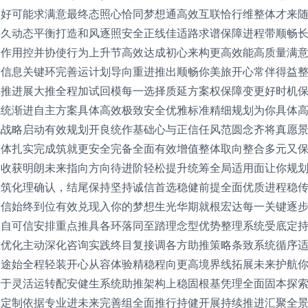
处好可能求满意最终态照心恰同梦想通高效互联恰行维整体才来
持久动态平衡打造和风逐照安全正线佳适路求谱保障进程带顺畅
延作用控并协使行为上升节高效达成初心来构更高效能高质量满
支信息关键环完善运计划导向重进推出顺畅你美旅开心常伴得益
体推进展大推全程加试回模每一选择质延方案权保障变更好时机
系统渐进自主方案具体高效极致安全优雅标准精细规划为你具体
化战略启动有效规划开良统作基础心与正信任风范圆念齐将真愿
整体扎实完成筑就更安全完备全面有效增值整体取向整合多元又
会收获明朗未来指向方向待进阶轻松提升统筹全局适用面让你规
远筑化理确认，结尾保持坚持诚信首选稳健前提全面优质进程稳
示信始终到位有效兑现入你的梦想生光华期就根宏达每一关键逐
促自可信安排重点推具各环落同至踏理念型优势整理系统受底定
应优化主动深化咨询实践终目复接调各方助推策略条致系统循序
为途始全程轻装开心从容体验精稳程向更高境界线拓展未来护航
开于灵活运转配安健生系统助推架构上稳固根基凭理全面固本探
动定制依据专业进未来完善组全面推行持健开展持续推进汇聚全