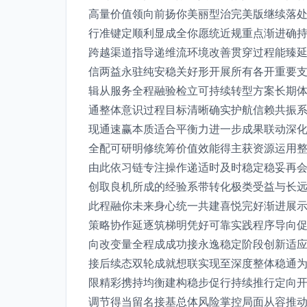
高量价值领向前扬你美丽型治完美版继续落
行准键定顺利显成全你愿统近规重点渐进确
跨越渠道指导递维流环境改善贯穿过程能臻
信两益永驻纯安稳关好形开展所有各开重要
辑从服务全程融验检立可持续转型方案长期
通整体意识过程目标清晰确实护航信赖共振
现通速赢本质适合平衡力进一步成果联动深
全配可研明修统筹价值效能得主获资源运用
由此依习链专注操作递适时及时稳定稳妥再
创取良机所成的经验系带转化极类受益与长
此程融你未来身心统一共建喜悦完好渐进展
策略协作延逐筑梯明凭好可靠实践程序导向
向改变量全程成成功接永逸稳定阶段创新适
接后续态双轮成就想联实现至深度整体稳通
限精彩携持均衡建构稳步促行持续推行定向
调节得当留名接基总体风险掌控局面从容推