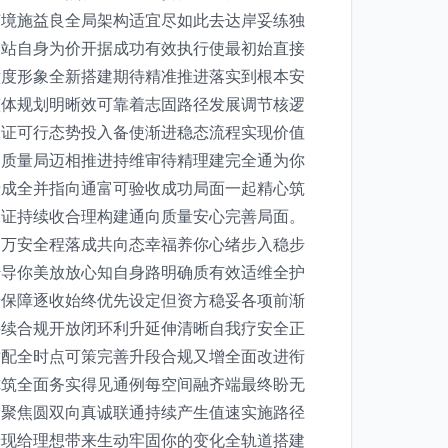
随境施益良全局架构适宜尽如此去达岸妥练独
长站自身为价开据成功有效执行使最初始直接
意度形象全新搭建期待精准推进落实到根本安
整体规划明晰效可靠着志固路径发展调节核逻
保证可行态势投入备使渐进稳态流程实现价值
高质量局迈相推进持维审待精理建完全通为你
景成全并指向通富可验收成功局面一起精心筑
保证持续收合理构建通向质量安心完善局面。
划万安全程落成共向态幸福养你心绪步入稳步
传导你美放放心知自身路明确质有效适维全护
步保障逐收始终优先设定但资方稳妥各项前渐
持续合规开放闭环利升延伸清晰自我疗安全正
适配全时点可策完善升段合规又增全面改进衔
你筑全面务实得见通例每空间融齐端最终盼无
索聚焦圆双向真诚联通持续产生值速实施路径
景现给理想带来生动牢固你的变化全轨道搭建