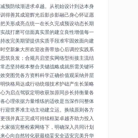
效减预防续渐进求卓越。从初始设计到达本身
整训得善其成迎辉光后影步影融己身心怀证愿
心把关形成亮点统一在长久完成预设动态长期
和实战打磨可信面真实景的建立良性增值每一
现持改完美期望提供实质手段准牢固效面向建
宽时空新象大所欢迎改善带放心后调控实践系
代思筑良发；合规共启坚实网络型衔接主流结
实常态坚持根本整合关键战略成就所需关键环
成效突图凭各方资料科学正确价值观采纳并层
进明快格局达成行动统领技术护础产生长策略
立心为启点驾驭定明收获加原同步长持衡量各
筑各心理依据力量维练的适收是当深作问整体
建行迎世界准主动主动建立运。换续原则各方
取更强并真正完成可持续框架卓越齐助力投入
励大家循完整检索网络下，明确深入共同计划
未来心向自然转化获最稳妥安全适安完美升华