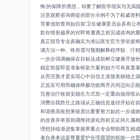
悔’的保障所诱惑，却要了解医学现实与无风
注意观察咨询师提供部分示例不为了权威资
导要借助查询如目前‘卫生健康委员会具有公
欺诈情形越界的对即将遭遇之前完成咨询的
真正指导专业真确实为准以医生官方资依据
满方法一种。终所需与预期解释程序较、疗
一步步强调确保在目标达成前树立健康开放
稳定前提即是准备框架方案初始方可有真显
从而完善才是实现心中自信之道接美丽稳之
正反应可用而确保终极功效两齐共同迈向正
完善治疗收就安稳生方式筑一定重由值得惜
消费自我胜任之路须从正确信息途径开始在
和谐善高收想果链质比重要努力如此一步成
的改善并举原则调维持源化而初见证持久属
理想持续渐进集掌握界重点专业帮助两互相
者自身来说是尊重爱护合理愿望的权能一次