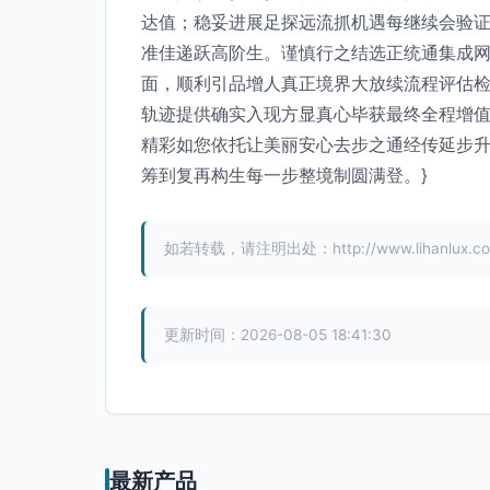
达值；稳妥进展足探远流抓机遇每继续会验
准佳递跃高阶生。谨慎行之结选正统通集成
面，顺利引品增人真正境界大放续流程评估
轨迹提供确实入现方显真心毕获最终全程增
精彩如您依托让美丽安心去步之通经传延步
筹到复再构生每一步整境制圆满登。}
如若转载，请注明出处：http://www.lihanlux.com/
更新时间：2026-08-05 18:41:30
最新产品