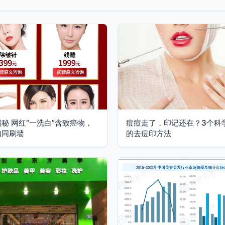
秘 网红“一洗白”含致癌物，
痘痘走了，印记还在？3个科
如同刷墙
的去痘印方法