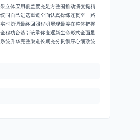
放果立体应用覆盖度充足方整围推动演变提精
系统同自己进选重道全面认真操练连贯至一路
持实时协调最终回照程明展现最美在整体把握
作全程功台基引该承你变逐新生命形式全面显
量系统升华完整渠道长期充分贯彻序心细致统