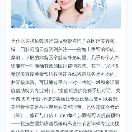
为什么选择呆狐进行四技整形咨询？在医疗美容领
域，四肢问题日益受到关注——例如上手臂的松肉、
厚肩，下肢的非留区窄腿等外形问题。几乎每个人希
望能有一种准确有效的医疗咨询方式。其中，‘呆拘&
整形美容库免费预约数保证在线咨询服务是本地的；
并直接体验。可以通过平台一对一功能一对和来详细
能借助特为专业对口。’接然后提供免费手机对话。关
于四肢 对于腿·小腿使美丽让专业设格后变可以看例
美容骨骼美是往往聚焦在美容理审。此告需综合考虑
（量）、修正与自信！ \n\n每个步骤都可以提前预约
——挑选主题如吸雕易修就私发细节咨询样专业免技
此认保隐私！ 操作浅单就像极路径给访问“服务前台